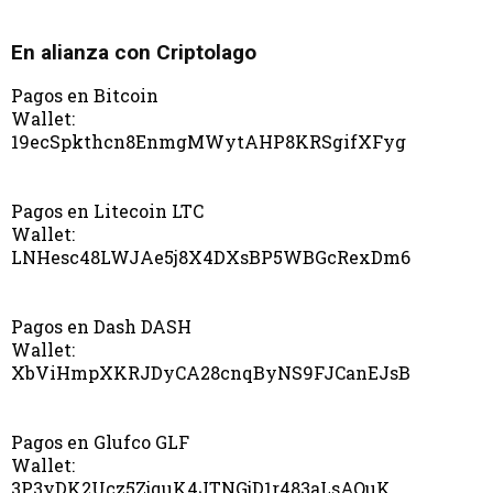
En alianza con Criptolago
Pagos en Bitcoin
Wallet:
19ecSpkthcn8EnmgMWytAHP8KRSgifXFyg
Pagos en Litecoin LTC
Wallet:
LNHesc48LWJAe5j8X4DXsBP5WBGcRexDm6
Pagos en Dash DASH
Wallet:
XbViHmpXKRJDyCA28cnqByNS9FJCanEJsB
Pagos en Glufco GLF
Wallet:
3P3yDK2Ucz5ZjquK4JTNGjD1r483aLsAQuK