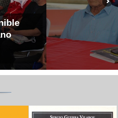
nible
ano