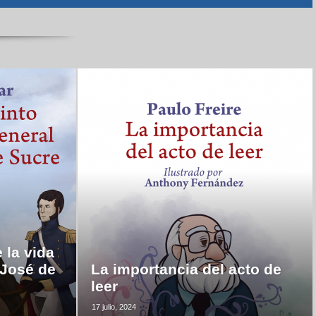
 la vida
 José de
La importancia del acto de
leer
17 julio, 2024