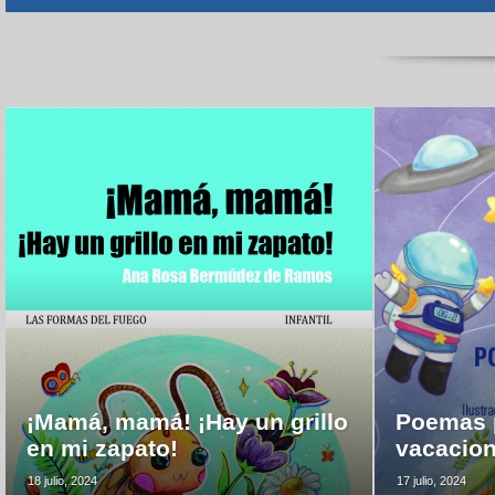
¡Mamá, mamá! ¡Hay un grillo
Poemas p
en mi zapato!
vacacio
18 julio, 2024
17 julio, 2024