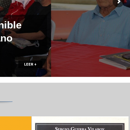
nible
ano