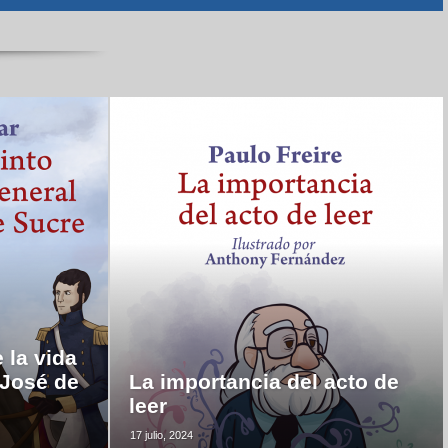
 la vida
 José de
La importancia del acto de
leer
17 julio, 2024