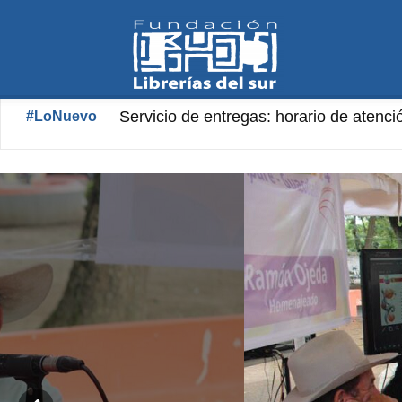
Fundación
Servicio de entregas: horario de atenci
Librería «Aníbal Nazoa» Horario de at
#LoNuevo
Librerías
del
Sur