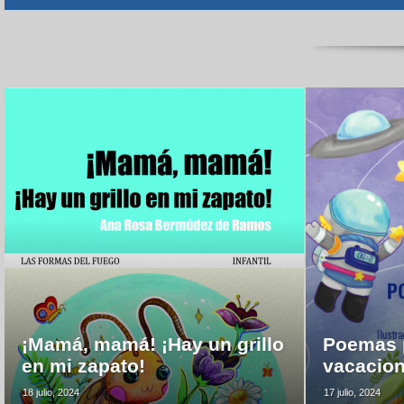
¡Mamá, mamá! ¡Hay un grillo
Poemas p
en mi zapato!
vacacio
18 julio, 2024
17 julio, 2024