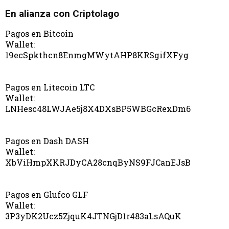
En alianza con Criptolago
Pagos en Bitcoin
Wallet:
19ecSpkthcn8EnmgMWytAHP8KRSgifXFyg
Pagos en Litecoin LTC
Wallet:
LNHesc48LWJAe5j8X4DXsBP5WBGcRexDm6
Pagos en Dash DASH
Wallet:
XbViHmpXKRJDyCA28cnqByNS9FJCanEJsB
Pagos en Glufco GLF
Wallet:
3P3yDK2Ucz5ZjquK4JTNGjD1r483aLsAQuK