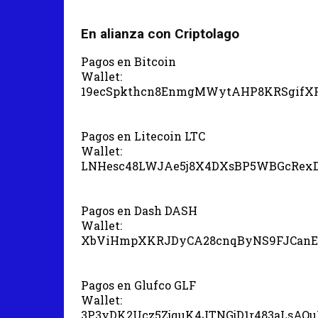
En alianza con Criptolago
Pagos en Bitcoin
Wallet:
19ecSpkthcn8EnmgMWytAHP8KRSgifX
Pagos en Litecoin LTC
Wallet:
LNHesc48LWJAe5j8X4DXsBP5WBGcRex
Pagos en Dash DASH
Wallet:
XbViHmpXKRJDyCA28cnqByNS9FJCanE
Pagos en Glufco GLF
Wallet:
3P3yDK2Ucz5ZjquK4JTNGjD1r483aLsAQ