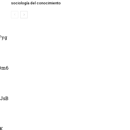
sociología del conocimiento
Fyg
Dm6
JsB
uK