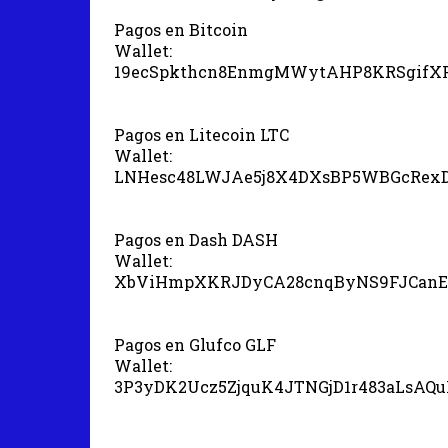
Pagos en Bitcoin
Wallet:
19ecSpkthcn8EnmgMWytAHP8KRSgifX
Pagos en Litecoin LTC
Wallet:
LNHesc48LWJAe5j8X4DXsBP5WBGcRex
Pagos en Dash DASH
Wallet:
XbViHmpXKRJDyCA28cnqByNS9FJCanE
Pagos en Glufco GLF
Wallet:
3P3yDK2Ucz5ZjquK4JTNGjD1r483aLsAQ