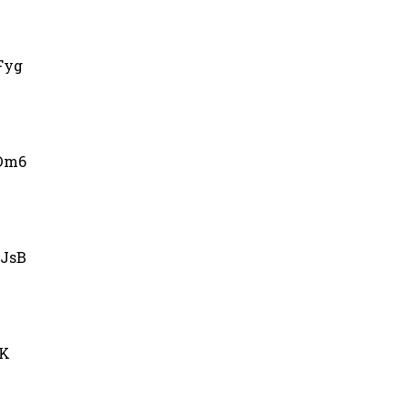
Fyg
Dm6
JsB
uK