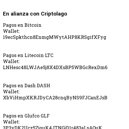
En alianza con Criptolago
Pagos en Bitcoin
Wallet:
19ecSpkthcn8EnmgMWytAHP8KRSgifXFyg
Pagos en Litecoin LTC
Wallet:
LNHesc48LWJAe5j8X4DXsBP5WBGcRexDm6
Pagos en Dash DASH
Wallet:
XbViHmpXKRJDyCA28cnqByNS9FJCanEJsB
Pagos en Glufco GLF
Wallet:
3P3yDK2Ucz5ZjquK4JTNGjD1r483aLsAQuK