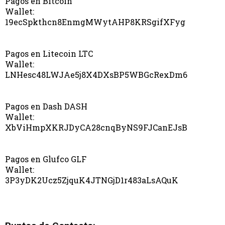
Pagos en Bitcoin
Wallet:
19ecSpkthcn8EnmgMWytAHP8KRSgifXFyg
Pagos en Litecoin LTC
Wallet:
LNHesc48LWJAe5j8X4DXsBP5WBGcRexDm6
Pagos en Dash DASH
Wallet:
XbViHmpXKRJDyCA28cnqByNS9FJCanEJsB
Pagos en Glufco GLF
Wallet:
3P3yDK2Ucz5ZjquK4JTNGjD1r483aLsAQuK