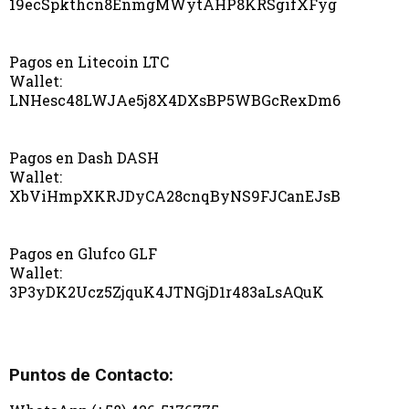
19ecSpkthcn8EnmgMWytAHP8KRSgifXFyg
Pagos en Litecoin LTC
Wallet:
LNHesc48LWJAe5j8X4DXsBP5WBGcRexDm6
Pagos en Dash DASH
Wallet:
XbViHmpXKRJDyCA28cnqByNS9FJCanEJsB
Pagos en Glufco GLF
Wallet:
3P3yDK2Ucz5ZjquK4JTNGjD1r483aLsAQuK
Puntos de Contacto: