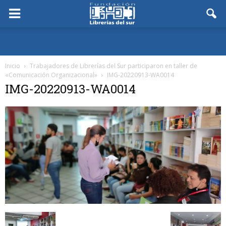
Inicio
Trabajadores de Librerías del Sur participaron en taller de
«Comunicación Organizacional»
IMG-20220913-WA0014
IMG-20220913-WA0014