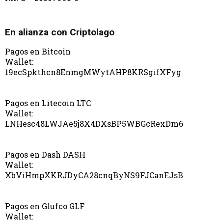
En alianza con Criptolago
Pagos en Bitcoin
Wallet:
19ecSpkthcn8EnmgMWytAHP8KRSgifXFyg
Pagos en Litecoin LTC
Wallet:
LNHesc48LWJAe5j8X4DXsBP5WBGcRexDm6
Pagos en Dash DASH
Wallet:
XbViHmpXKRJDyCA28cnqByNS9FJCanEJsB
Pagos en Glufco GLF
Wallet: