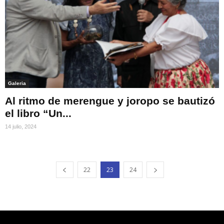
Galeria
Al ritmo de merengue y joropo se bautizó
el libro “Un...
14 julio, 2024
22
23
24