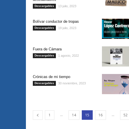
Descargables
13 julio, 2023
Bolívar conductor de tropas
Descargables
19 julio, 2023
Fuera de Cámara
Descargables
1 agosto, 2022
Crónicas de mi tiempo
Descargables
30 noviembre, 2023
...
...
1
14
15
16
52