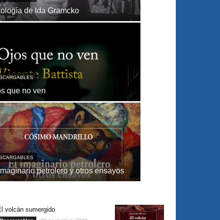
ología de Ida Gramcko
SCARGABLES
os que no ven
SCARGABLES
imaginario petrolero y otros ensayos
El volcán sumergido