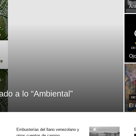
Ant
DE
Oj
ado a lo “Ambiental”
DE
El 
Embusterías del llano venezolano y
otros cuentos de camino