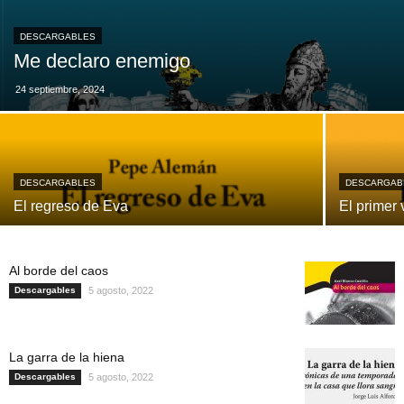
DESCARGABLES
Me declaro enemigo
24 septiembre, 2024
DESCARGABLES
DESCARGAB
El regreso de Eva
El primer 
Al borde del caos
Descargables
5 agosto, 2022
La garra de la hiena
Descargables
5 agosto, 2022