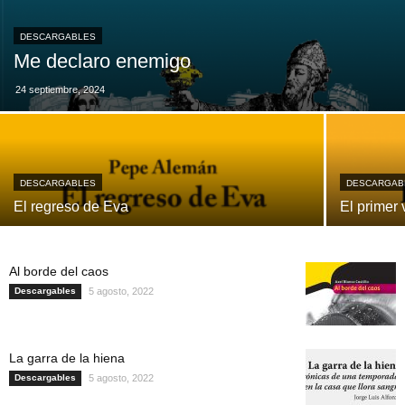
DESCARGABLES
Me declaro enemigo
24 septiembre, 2024
DESCARGABLES
DESCARGAB
El regreso de Eva
El primer 
Al borde del caos
Descargables
5 agosto, 2022
La garra de la hiena
Descargables
5 agosto, 2022