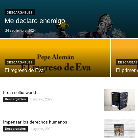
DESCARGABLES
Me declaro enemigo
24 septiembre, 2024
DESCARGABLES
DESCARGAB
El regreso de Eva
El primer 
It´s a selfie world
Descargables
1 agosto, 2022
Impensar los derechos humanos
Descargables
1 agosto, 2022