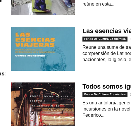
uK
reúne en esta...
Las esencias vi
Fondo De Cultura Económica
Reúne una suma de traba
comprensión de Latino
nacionales, la Iglesia, el
as:
Todos somos igu
Fondo De Cultura Económica
Es una antología gener
incursiones en la novela,
Federico...