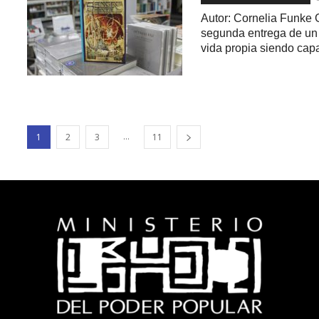
Autor: Cornelia Funke 
segunda entrega de un 
vida propia siendo capa
...
1
2
3
11