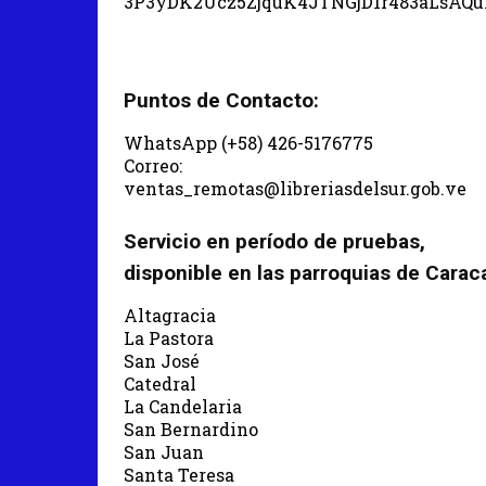
3P3yDK2Ucz5ZjquK4JTNGjD1r483aLsAQ
Puntos de Contacto:
WhatsApp (+58) 426-5176775
Correo:
ventas_remotas@libreriasdelsur.gob.ve
Servicio en período de pruebas,
disponible en las parroquias de Carac
Altagracia
La Pastora
San José
Catedral
La Candelaria
San Bernardino
San Juan
Santa Teresa