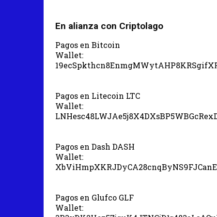
En alianza con Criptolago
Pagos en Bitcoin
Wallet:
19ecSpkthcn8EnmgMWytAHP8KRSgifX
Pagos en Litecoin LTC
Wallet:
LNHesc48LWJAe5j8X4DXsBP5WBGcRex
Pagos en Dash DASH
Wallet:
XbViHmpXKRJDyCA28cnqByNS9FJCanE
Pagos en Glufco GLF
Wallet: