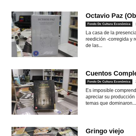
Octavio Paz (Ob
Fondo De Cultura Económica
La casa de la presencia
reedición -corregida y 
de las...
Cuentos Compl
Fondo De Cultura Económica
Es imposible comprender
1
apreciar su producción 
temas que dominaron...
Gringo viejo