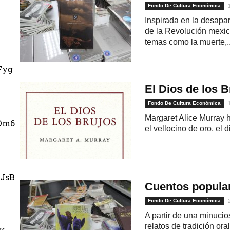
Fondo De Cultura Económica
Inspirada en la desapar
de la Revolución mexic
temas como la muerte,..
Fyg
El Dios de los B
Fondo De Cultura Económica
Margaret Alice Murray h
Dm6
el vellocino de oro, el d
JsB
Cuentos popula
Fondo De Cultura Económica
A partir de una minucios
relatos de tradición or