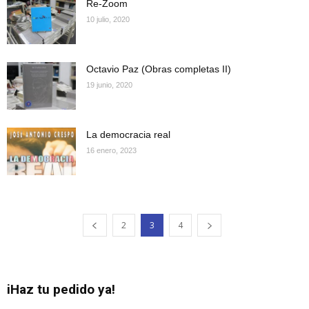
Re-Zoom
10 julio, 2020
Octavio Paz (Obras completas II)
19 junio, 2020
La democracia real
16 enero, 2023
2
3
4
iHaz tu pedido ya!