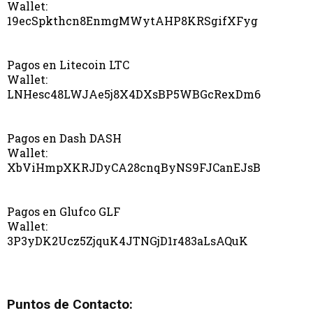
Wallet:
19ecSpkthcn8EnmgMWytAHP8KRSgifXFyg
Pagos en Litecoin LTC
Wallet:
LNHesc48LWJAe5j8X4DXsBP5WBGcRexDm6
Pagos en Dash DASH
Wallet:
XbViHmpXKRJDyCA28cnqByNS9FJCanEJsB
Pagos en Glufco GLF
Wallet:
3P3yDK2Ucz5ZjquK4JTNGjD1r483aLsAQuK
Puntos de Contacto: