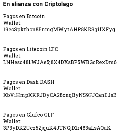
En alianza con Criptolago
Pagos en Bitcoin
Wallet:
19ecSpkthcn8EnmgMWytAHP8KRSgifXFyg
Pagos en Litecoin LTC
Wallet:
LNHesc48LWJAe5j8X4DXsBP5WBGcRexDm6
Pagos en Dash DASH
Wallet:
XbViHmpXKRJDyCA28cnqByNS9FJCanEJsB
Pagos en Glufco GLF
Wallet:
3P3yDK2Ucz5ZjquK4JTNGjD1r483aLsAQuK