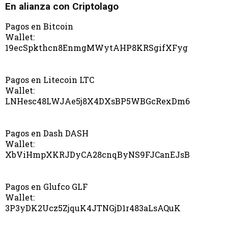
En alianza con Criptolago
Pagos en Bitcoin
Wallet:
19ecSpkthcn8EnmgMWytAHP8KRSgifXFyg
Pagos en Litecoin LTC
Wallet:
LNHesc48LWJAe5j8X4DXsBP5WBGcRexDm6
Pagos en Dash DASH
Wallet:
XbViHmpXKRJDyCA28cnqByNS9FJCanEJsB
Pagos en Glufco GLF
Wallet:
3P3yDK2Ucz5ZjquK4JTNGjD1r483aLsAQuK