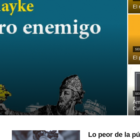
El 
SE
El 
SE
Ame
Cu
Lo peor de la p