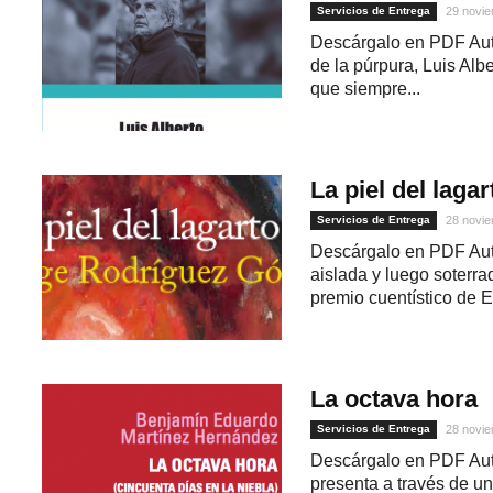
Servicios de Entrega
29 novie
Descárgalo en PDF Auto
de la púrpura, Luis Alb
que siempre...
La piel del lagar
Servicios de Entrega
28 novie
Descárgalo en PDF Aut
1
aislada y luego soterra
premio cuentístico de E
La octava hora
Servicios de Entrega
28 novie
Descárgalo en PDF Auto
presenta a través de u