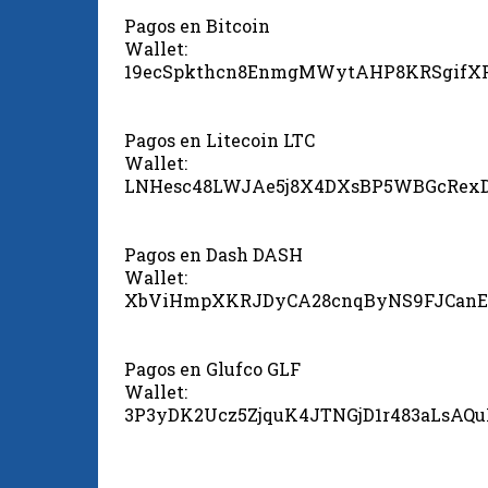
Pagos en Bitcoin
Wallet:
19ecSpkthcn8EnmgMWytAHP8KRSgifX
Pagos en Litecoin LTC
Wallet:
LNHesc48LWJAe5j8X4DXsBP5WBGcRex
Pagos en Dash DASH
Wallet:
XbViHmpXKRJDyCA28cnqByNS9FJCanE
Pagos en Glufco GLF
Wallet:
3P3yDK2Ucz5ZjquK4JTNGjD1r483aLsAQ