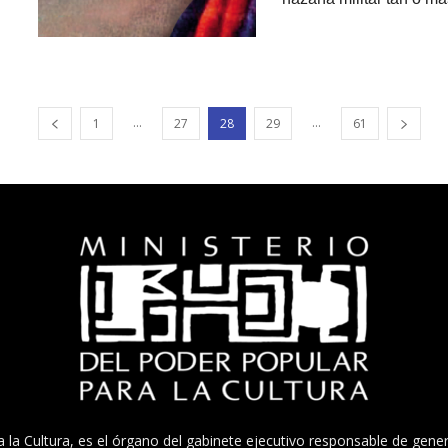
...
...
1
27
28
29
61
a la Cultura, es el órgano del gabinete ejecutivo responsable de gener