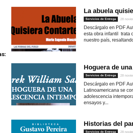
La abuela quisie
Servicios de Entrega
28 novie
Descárgalo en PDF Aut
esta obra infantil trata
nuestro país, resaltando 
as:
Hoguera de una
Servicios de Entrega
28 novie
Descárgalo en PDF Auto
Latinoamericana se co
adolescencia intemporal
ensayos y...
Historias del pa
Servicios de Entrega
28 novie