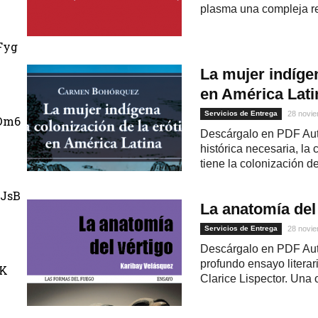
plasma una compleja re
Fyg
La mujer indígen
en América Lati
Servicios de Entrega
28 novie
Dm6
Descárgalo en PDF Aut
histórica necesaria, la
tiene la colonización d
JsB
La anatomía del 
Servicios de Entrega
28 novie
Descárgalo en PDF Aut
profundo ensayo literari
uK
Clarice Lispector. Una 