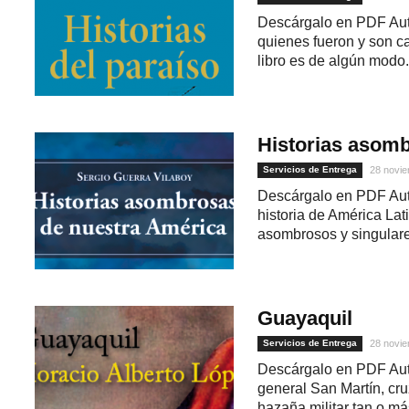
Descárgalo en PDF Auto
quienes fueron y son ca
libro es de algún modo.
Historias asom
Servicios de Entrega
28 novie
Descárgalo en PDF Auto
historia de América Lat
asombrosos y singulare
Guayaquil
Servicios de Entrega
28 novie
Descárgalo en PDF Auto
general San Martín, cru
hazaña militar tan o más