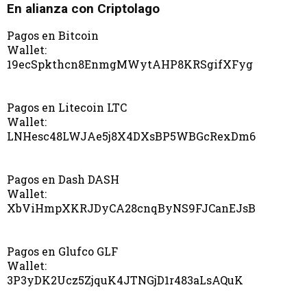
En alianza con Criptolago
Pagos en Bitcoin
Wallet:
19ecSpkthcn8EnmgMWytAHP8KRSgifXFyg
Pagos en Litecoin LTC
Wallet:
LNHesc48LWJAe5j8X4DXsBP5WBGcRexDm6
Pagos en Dash DASH
Wallet:
XbViHmpXKRJDyCA28cnqByNS9FJCanEJsB
Pagos en Glufco GLF
Wallet:
3P3yDK2Ucz5ZjquK4JTNGjD1r483aLsAQuK