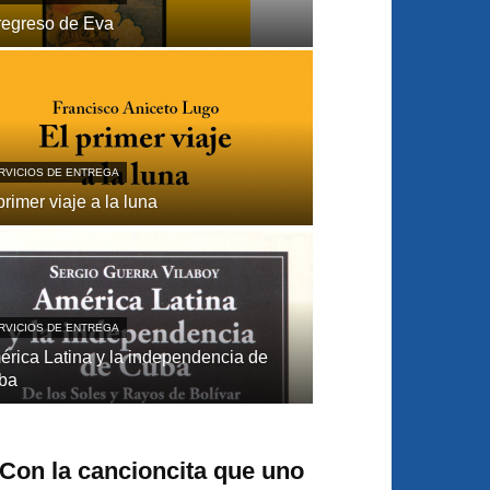
regreso de Eva
RVICIOS DE ENTREGA
primer viaje a la luna
RVICIOS DE ENTREGA
́rica Latina y la independencia de
ba
“Con la cancioncita que uno