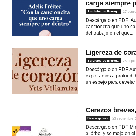
carga siempre p
Servicios de Entrega
27 septi
Descárgalo en PDF Auto
cancioncita que uno ca
del trabajo en el que...
Ligereza de cor
Servicios de Entrega
26 septi
Descárgalo en PDF Autor
1
exploramos a profundid
un espejo para develar l
Cerezos breves,
Descargables
23 septiembre,
Descárgalo en PDF Miran
al árbol y se moja en el