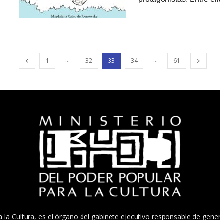
...
...
1
32
33
34
61
a la Cultura, es el órgano del gabinete ejecutivo responsable de gener