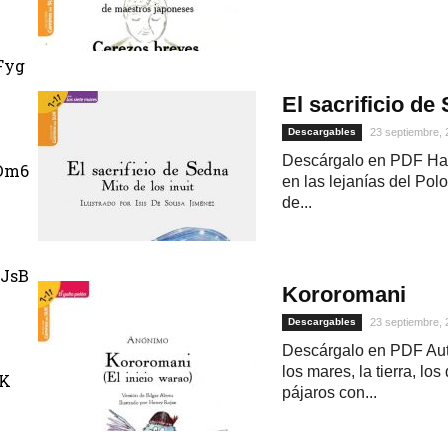
Fyg
El sacrificio de
Descargables
23 septiembre,
Descárgalo en PDF Ha
Dm6
en las lejanías del Po
de...
JsB
Kororomani
Descargables
23 septiembre,
Descárgalo en PDF Aut
los mares, la tierra, l
uK
pájaros con...