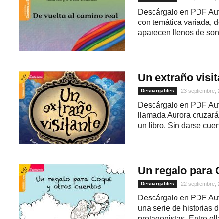
Descárgalo en PDF Auto
con temática variada, d
aparecen llenos de sono
Un extraño visit
Descargables
23 septiembre,
Descárgalo en PDF Aut
llamada Aurora cruzará
un libro. Sin darse cuen
Un regalo para 
Descargables
22 septiembre,
Descárgalo en PDF Au
una serie de historias d
protagonistas. Entre ella