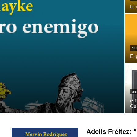
El 
SE
El 
SE
Ame
Cu
Adelis Fréitez: 