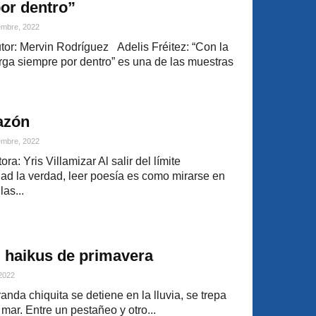
or dentro”
embre, 2022
r: Mervin Rodríguez Adelis Fréitez: “Con la
rga siempre por dentro” es una de las muestras
azón
embre, 2022
a: Yris Villamizar Al salir del límite
ad la verdad, leer poesía es como mirarse en
as...
 haikus de primavera
 2022
da chiquita se detiene en la lluvia, se trepa
 mar. Entre un pestañeo y otro...