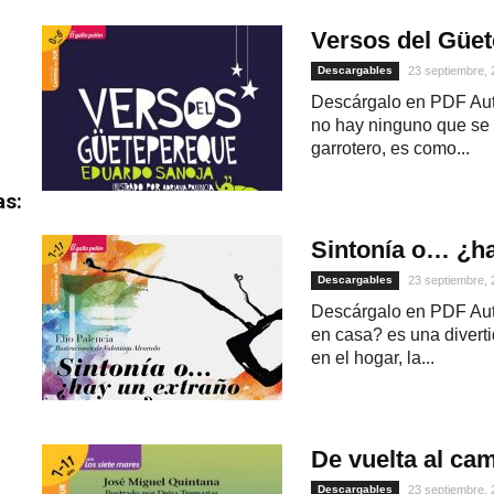
Versos del Güe
Descargables
23 septiembre,
Descárgalo en PDF Aut
no hay ninguno que se 
garrotero, es como...
as:
Sintonía o… ¿ha
Descargables
23 septiembre,
Descárgalo en PDF Auto
en casa? es una divert
en el hogar, la...
De vuelta al cam
Descargables
23 septiembre,