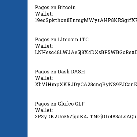
Pagos en Bitcoin
Wallet:
19ecSpkthcn8EnmgMWytAHP8KRSgifX
Pagos en Litecoin LTC
Wallet:
LNHesc48LWJAe5j8X4DXsBP5WBGcRex
Pagos en Dash DASH
Wallet:
XbViHmpXKRJDyCA28cnqByNS9FJCanE
Pagos en Glufco GLF
Wallet:
3P3yDK2Ucz5ZjquK4JTNGjD1r483aLsAQ