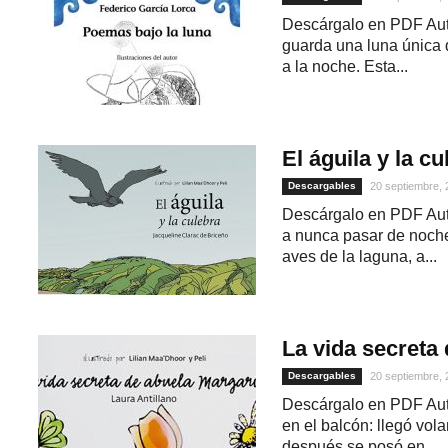
Descárgalo en PDF Aut
guarda una luna única 
a la noche. Esta...
El águila y la cu
Descargables
20 septiembre,
Descárgalo en PDF Auto
a nunca pasar de noche 
aves de la laguna, a...
La vida secreta 
Descargables
20 septiembre,
Descárgalo en PDF Auto
en el balcón: llegó vola
después se posó en...