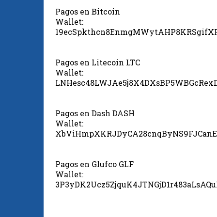
Pagos en Bitcoin
Wallet:
19ecSpkthcn8EnmgMWytAHP8KRSgifX
Pagos en Litecoin LTC
Wallet:
LNHesc48LWJAe5j8X4DXsBP5WBGcRex
Pagos en Dash DASH
Wallet:
XbViHmpXKRJDyCA28cnqByNS9FJCanE
Pagos en Glufco GLF
Wallet:
3P3yDK2Ucz5ZjquK4JTNGjD1r483aLsAQ