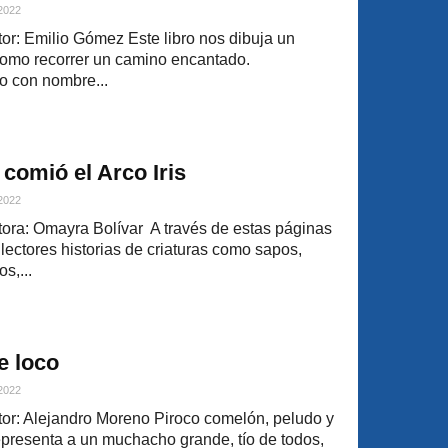
 2022
r: Emilio Gómez Este libro nos dibuja un
como recorrer un camino encantado.
 con nombre...
comió el Arco Iris
 2022
ra: Omayra Bolívar A través de estas páginas
 lectores historias de criaturas como sapos,
os,...
e loco
 2022
or: Alejandro Moreno Piroco comelón, peludo y
epresenta a un muchacho grande, tío de todos,