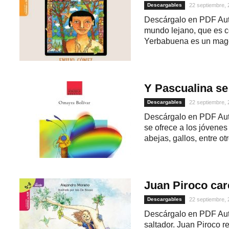
Descargables
22 septiembre,
Descárgalo en PDF Auto
mundo lejano, que es 
Yerbabuena es un mago
Y Pascualina se 
Descargables
22 septiembre,
Descárgalo en PDF Auto
1
se ofrece a los jóvenes
abejas, gallos, entre otr
Juan Piroco car
Descargables
22 septiembre,
Descárgalo en PDF Aut
saltador. Juan Piroco r