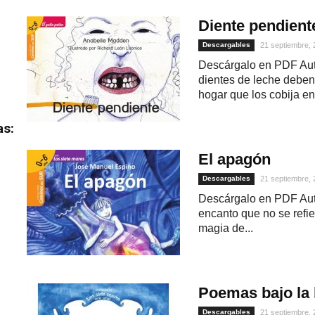
Diente pendient
Descargables
21 septiembre,
Descárgalo en PDF Aut
dientes de leche debe
hogar que los cobija en
as:
El apagón
Descargables
21 septiembre,
Descárgalo en PDF Aut
encanto que no se refie
magia de...
Poemas bajo la 
Descargables
21 septiembre,