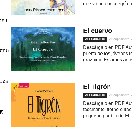
que viene con alegría n
Fyg
El cuervo
Descargables
21 septiembre,
Descárgalo en PDF Auto
Dm6
puerta de los jóvenes l
graznido. Estamos ante 
JsB
El Tigrón
Descargables
21 septiembre,
Descárgalo en PDF Auto
fascinante, tierno e ira
uK
pequeño pueblo de El..