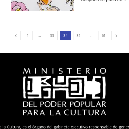
...
...
1
33
34
35
61
a la Cultura, es el órgano del gabinete ejecutivo responsable de gener