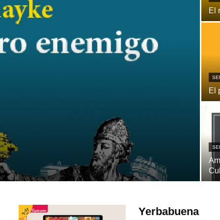
El 
SE
El 
SE
Ame
Cu
Yerbabuena