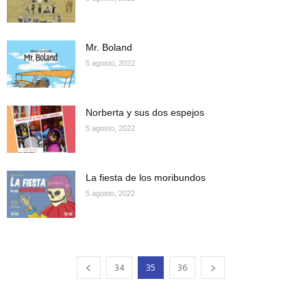
Mr. Boland
5 agosto, 2022
Norberta y sus dos espejos
5 agosto, 2022
La fiesta de los moribundos
5 agosto, 2022
34
35
36