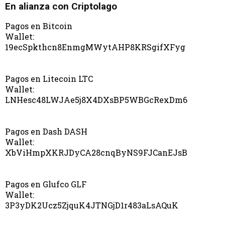
En alianza con Criptolago
Pagos en Bitcoin
Wallet:
19ecSpkthcn8EnmgMWytAHP8KRSgifXFyg
Pagos en Litecoin LTC
Wallet:
LNHesc48LWJAe5j8X4DXsBP5WBGcRexDm6
Pagos en Dash DASH
Wallet:
XbViHmpXKRJDyCA28cnqByNS9FJCanEJsB
Pagos en Glufco GLF
Wallet:
3P3yDK2Ucz5ZjquK4JTNGjD1r483aLsAQuK