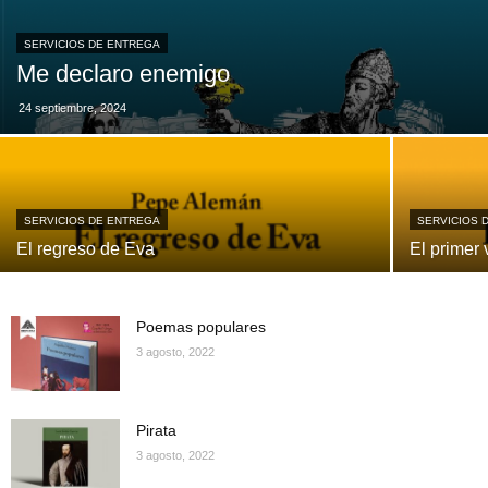
SERVICIOS DE ENTREGA
Me declaro enemigo
24 septiembre, 2024
SERVICIOS DE ENTREGA
SERVICIOS 
El regreso de Eva
El primer 
Poemas populares
3 agosto, 2022
Pirata
3 agosto, 2022