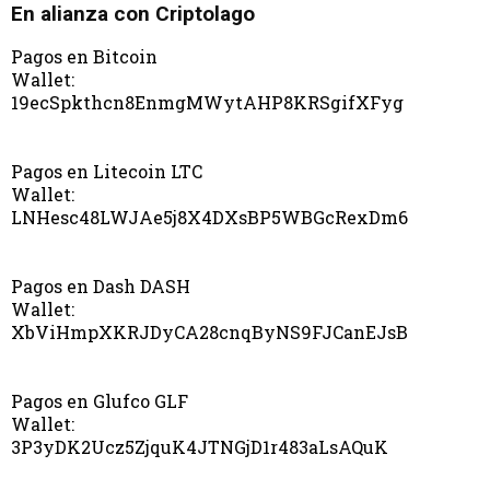
En alianza con Criptolago
Pagos en Bitcoin
Wallet:
19ecSpkthcn8EnmgMWytAHP8KRSgifXFyg
Pagos en Litecoin LTC
Wallet:
LNHesc48LWJAe5j8X4DXsBP5WBGcRexDm6
Pagos en Dash DASH
Wallet:
XbViHmpXKRJDyCA28cnqByNS9FJCanEJsB
Pagos en Glufco GLF
Wallet:
3P3yDK2Ucz5ZjquK4JTNGjD1r483aLsAQuK