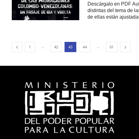
Descárgalo en PDF Aut
distintas del tema de l
de ellas están ajustadas
...
...
1
42
43
44
61