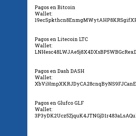
Pagos en Bitcoin
Wallet:
19ecSpkthcn8EnmgMWytAHP8KRSgifX
Pagos en Litecoin LTC
Wallet:
LNHesc48LWJAe5j8X4DXsBP5WBGcRex
Pagos en Dash DASH
Wallet:
XbViHmpXKRJDyCA28cnqByNS9FJCanE
Pagos en Glufco GLF
Wallet:
3P3yDK2Ucz5ZjquK4JTNGjD1r483aLsAQ