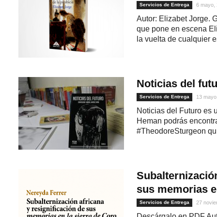
Servicios de Entrega
6 mayo,
Autor: Elizabet Jorge. 
que pone en escena El
la vuelta de cualquier 
Noticias del futu
Servicios de Entrega
13 mayo
Noticias del Futuro es 
1
Heman podrás encontrar
#TheodoreSturgeon quie
Subalternización
sus memorias en
Servicios de Entrega
27 novie
Descárgalo en PDF Auto