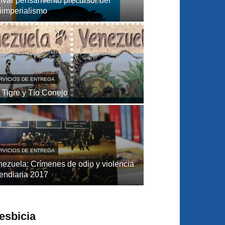
ívar pensamiento precursor del
iimperialismo
RVICIOS DE ENTREGA
 Tigre y Tío Conejo
RVICIOS DE ENTREGA
ezuela: Crímenes de odio y violencia
endiaria 2017
esbicia