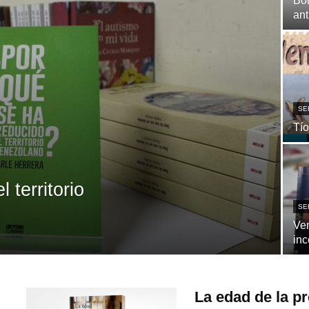
Bol
ant
SE
Tío
 territorio
SE
Ven
inc
La edad de la pr