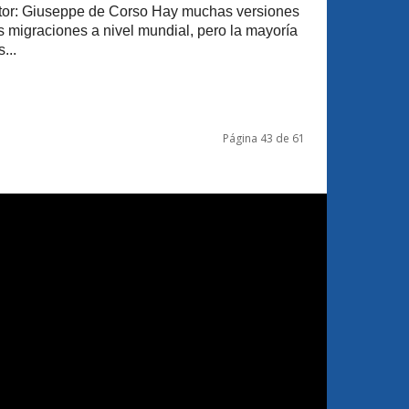
or: Giuseppe de Corso Hay muchas versiones
as migraciones a nivel mundial, pero la mayoría
...
Página 43 de 61