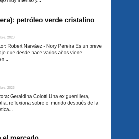
ajo muy intenso y...
vera): petróleo verde cristalino
bre, 2023
r: Robert Narváez - Nory Pereira Es un breve
bajo que desde hace varios años viene
n...
bre, 2023
a: Geraldina Colotti Una ex guerrillera,
alia, reflexiona sobre el mundo después de la
ica...
n el mercado