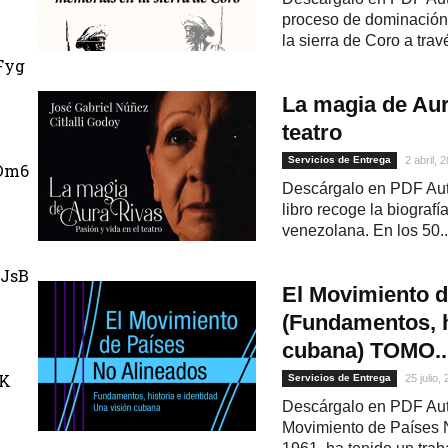
proceso de dominación, 
la sierra de Coro a travé
Fyg
La magia de Aur
teatro
Servicios de Entrega
2 abril, 
Dm6
Descárgalo en PDF Auto
libro recoge la biografí
venezolana. En los 50..
JsB
El Movimiento d
(Fundamentos, h
cubana) TOMO..
uK
Servicios de Entrega
25 julio,
Descárgalo en PDF Aut
Movimiento de Países 