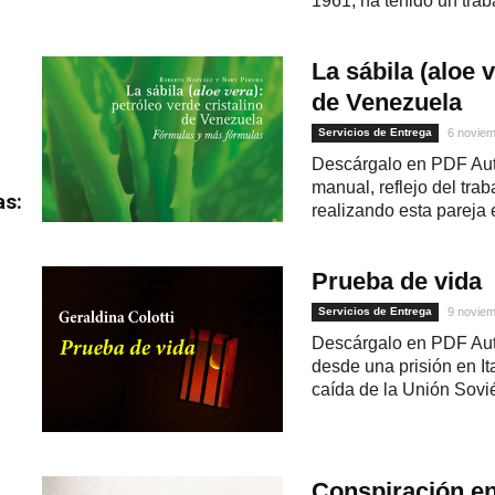
1961, ha tenido un trab
La sábila (aloe 
de Venezuela
Servicios de Entrega
6 noviem
Descárgalo en PDF Auto
manual, reflejo del tra
as:
realizando esta pareja e
Prueba de vida
Servicios de Entrega
9 noviem
Descárgalo en PDF Autor
desde una prisión en It
caída de la Unión Soviét
Conspiración e