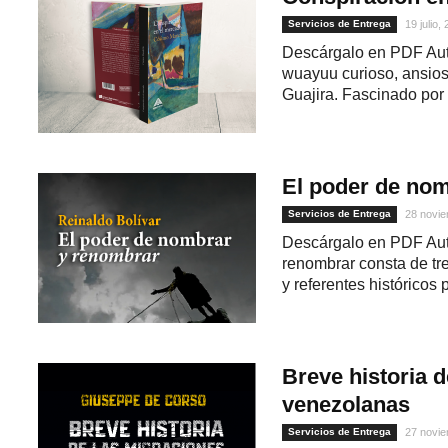
Servicios de Entrega
19 julio,
Descárgalo en PDF Aut
wuayuu curioso, ansioso
Guajira. Fascinado por l
El poder de no
Servicios de Entrega
28 novie
Descárgalo en PDF Auto
renombrar consta de tre
y referentes históricos p
Breve historia 
venezolanas
Servicios de Entrega
27 novie