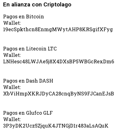
En alianza con Criptolago
Pagos en Bitcoin
Wallet:
19ecSpkthcn8EnmgMWytAHP8KRSgifXFyg
Pagos en Litecoin LTC
Wallet:
LNHesc48LWJAe5j8X4DXsBP5WBGcRexDm6
Pagos en Dash DASH
Wallet:
XbViHmpXKRJDyCA28cnqByNS9FJCanEJsB
Pagos en Glufco GLF
Wallet:
3P3yDK2Ucz5ZjquK4JTNGjD1r483aLsAQuK