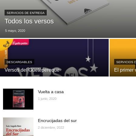
SERVICIOS DE ENTREGA
Todos los versos
5 mayo, 2020
DESCARGABLES
SERVICIOS 
Versos del Güetepereque
El primer 
Vuelta a casa
1 junio, 2020
Encrucijadas del sur
2 diciembre, 2022