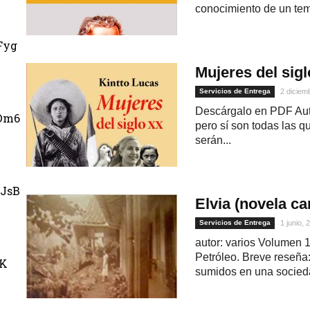
conocimiento de un tem
Fyg
Mujeres del sig
Servicios de Entrega
2 diciem
Descárgalo en PDF Auto
Dm6
pero sí son todas las q
serán...
JsB
Elvia (novela ca
Servicios de Entrega
1 junio, 
autor: varios Volumen 1
Petróleo. Breve reseña
uK
sumidos en una socied