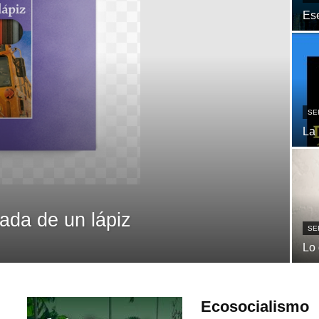
Ese
SE
La 
ada de un lápiz
SE
Lo 
Ecosocialismo