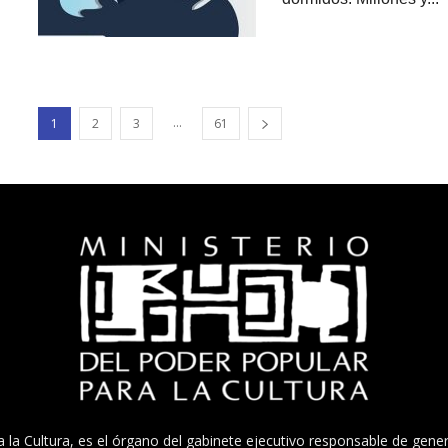
...
1
2
3
61
a la Cultura, es el órgano del gabinete ejecutivo responsable de gener