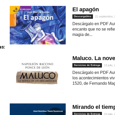
El apagón
Descargables
21 septiembre,
Descárgalo en PDF Aut
encanto que no se refie
magia de...
as:
Maluco. La nove
Servicios de Entrega
13 julio,
Descárgalo en PDF Aut
los acontecimientos viv
1520, de Fernando Maga
Mirando el tiem
Servicios de Entrega
10 julio,