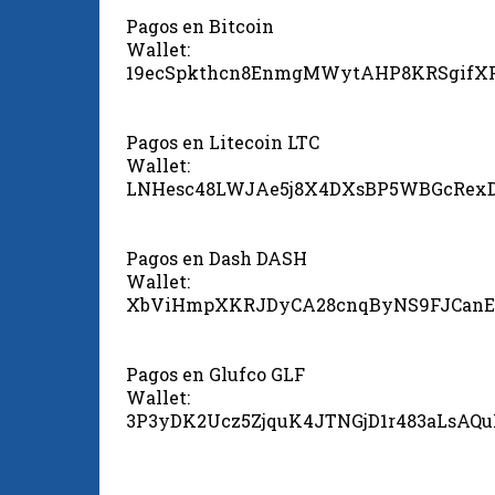
Pagos en Bitcoin
Wallet:
19ecSpkthcn8EnmgMWytAHP8KRSgifX
Pagos en Litecoin LTC
Wallet:
LNHesc48LWJAe5j8X4DXsBP5WBGcRex
Pagos en Dash DASH
Wallet:
XbViHmpXKRJDyCA28cnqByNS9FJCanE
Pagos en Glufco GLF
Wallet:
3P3yDK2Ucz5ZjquK4JTNGjD1r483aLsAQ