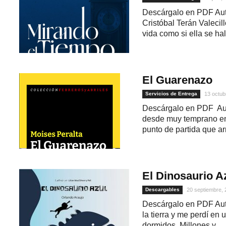
Descárgalo en PDF Auto
Cristóbal Terán Valecil
vida como si ella se hall
El Guarenazo
Servicios de Entrega
13 octub
Descárgalo en PDF Aut
desde muy temprano en
punto de partida que ar
El Dinosaurio A
Descargables
20 septiembre,
Descárgalo en PDF Auto
la tierra y me perdí en
dormidos. Millones y...