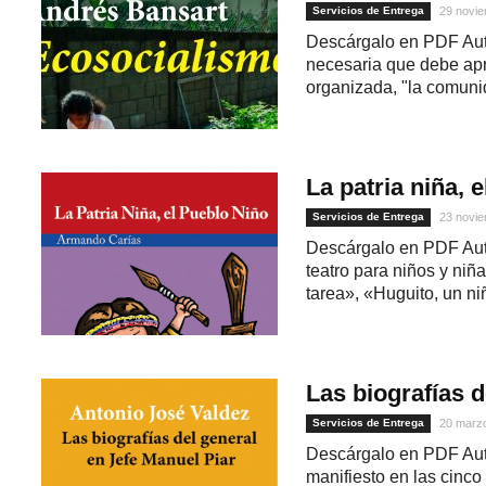
Servicios de Entrega
29 novie
Descárgalo en PDF Auto
necesaria que debe ap
organizada, "la comuni
La patria niña, 
Servicios de Entrega
23 novie
Descárgalo en PDF Aut
1
teatro para niños y ni
tarea», «Huguito, un niñ
Las biografías 
Servicios de Entrega
20 marz
Descárgalo en PDF Auto
manifiesto en las cinco