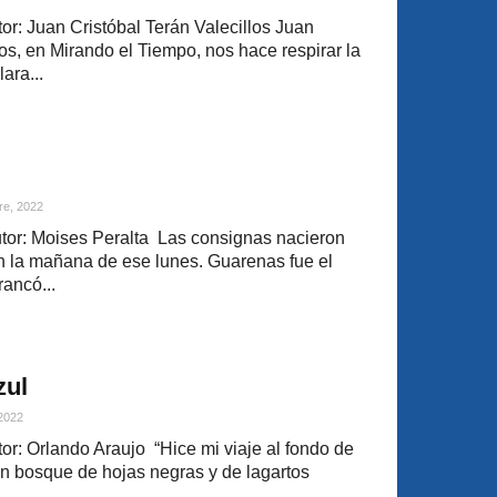
r: Juan Cristóbal Terán Valecillos Juan
los, en Mirando el Tiempo, nos hace respirar la
ara...
re, 2022
or: Moises Peralta Las consignas nacieron
 la mañana de ese lunes. Guarenas fue el
rancó...
zul
 2022
r: Orlando Araujo “Hice mi viaje al fondo de
 un bosque de hojas negras y de lagartos