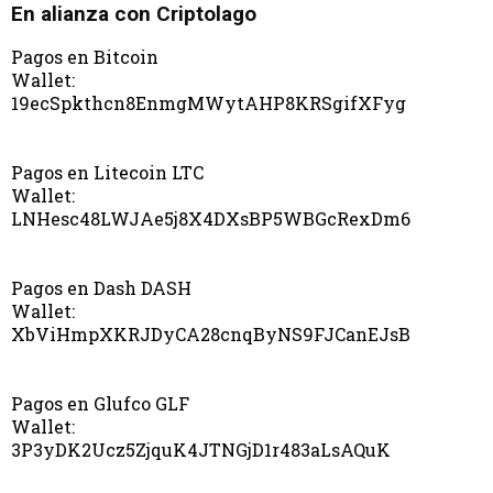
En alianza con Criptolago
Pagos en Bitcoin
Wallet:
19ecSpkthcn8EnmgMWytAHP8KRSgifXFyg
Pagos en Litecoin LTC
Wallet:
LNHesc48LWJAe5j8X4DXsBP5WBGcRexDm6
Pagos en Dash DASH
Wallet:
XbViHmpXKRJDyCA28cnqByNS9FJCanEJsB
Pagos en Glufco GLF
Wallet:
3P3yDK2Ucz5ZjquK4JTNGjD1r483aLsAQuK