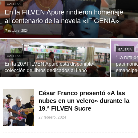
GALERIA
En la FILVEN Apure rindieron homenaje
al centenario de la novela «IFIGENIA»
7 octubre, 2024
GALERIA
GALERIA
“La ruta d
En la 20.ª FILVEN Apure está disponible
patrimonio
colección de libros dedicados al llano
emancipa
César Franco presentó «A las
nubes en un velero» durante la
19.ª FILVEN Sucre
27 febrero, 2024