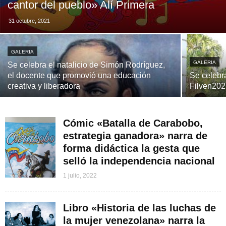
cantor del pueblo» Alí Primera
31 octubre, 2021
GALERIA
GALERIA
Se celebra el natalicio de Simón Rodríguez,
el docente que promovió una educación
Se celebra
creativa y liberadora
Filven20
Cómic «Batalla de Carabobo,
estrategia ganadora» narra de
forma didáctica la gesta que
selló la independencia nacional
1 julio, 2022
Libro «Historia de las luchas de
la mujer venezolana» narra la