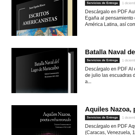
Servicios de Entrega
1 diciem
Descárgalo en PDF Aut
Egaña al pensamiento con
América Latina, así com
Batalla Naval d
Servicios de Entrega
1 diciem
Descárgalo en PDF Al 
1
de julio las escuadras 
a...
Aquiles Nazoa,
Servicios de Entrega
1 diciem
Descárgalo en PDF Aq
(Caracas, Venezuela, 1