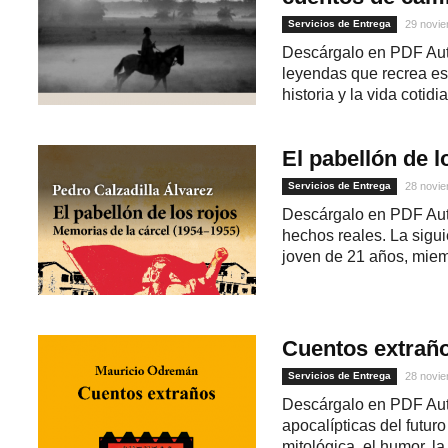
Servicios de Entrega
29 novie
Descárgalo en PDF Aut
leyendas que recrea est
historia y la vida cotidia
El pabellón de l
Servicios de Entrega
28 novie
Descárgalo en PDF Aut
hechos reales. La sigu
joven de 21 años, miemb
Cuentos extrañ
Servicios de Entrega
28 novie
Descárgalo en PDF Aut
apocalípticas del futur
mitológica, el humor, la 