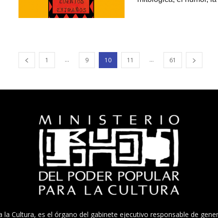
...
...
1
9
10
11
61
a la Cultura, es el órgano del gabinete ejecutivo responsable de gener