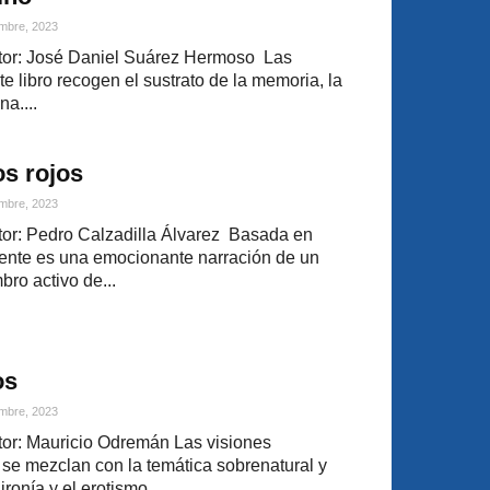
mbre, 2023
or: José Daniel Suárez Hermoso Las
e libro recogen el sustrato de la memoria, la
na....
os rojos
mbre, 2023
or: Pedro Calzadilla Álvarez Basada en
iente es una emocionante narración de un
ro activo de...
os
mbre, 2023
or: Mauricio Odremán Las visiones
o se mezclan con la temática sobrenatural y
ironía y el erotismo,...