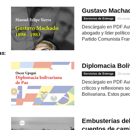
Gustavo Machad
Servicios de Entrega
29 novie
Descárgalo en PDF Auto
abogado y líder polític
Partido Comunista Fran
as:
Diplomacia Boli
Servicios de Entrega
29 novie
Descárgalo en PDF Auto
críticos y reflexiones
Bolivariana. Estos pued
Embusterías del
cuentos de cam