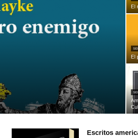
El 
SE
El 
SE
Ame
Cu
Escritos americ