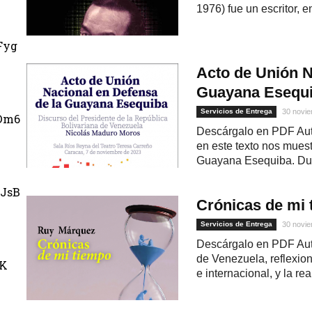
1976) fue un escritor, en
Fyg
Acto de Unión N
Guayana Esequ
Servicios de Entrega
30 novie
Dm6
Descárgalo en PDF Aut
en este texto nos muest
Guayana Esequiba. Dura
JsB
Crónicas de mi
Servicios de Entrega
30 novie
Descárgalo en PDF Aut
de Venezuela, reflexione
uK
e internacional, y la rea