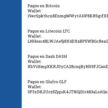
Pagos en Bitcoin
Wallet:
19ecSpkthcn8EnmgMWytAHP8KRSgifX
Pagos en Litecoin LTC
Wallet:
LNHesc48LWJAe5j8X4DXsBP5WBGcRex
Pagos en Dash DASH
Wallet:
XbViHmpXKRJDyCA28cnqByNS9FJCanE
Pagos en Glufco GLF
Wallet:
3P3yDK2Ucz5ZjquK4JTNGjD1r483aLsAQ