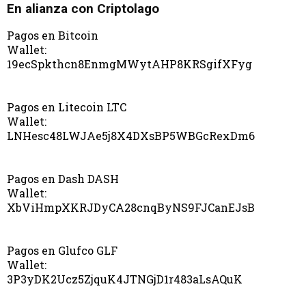
En alianza con Criptolago
Pagos en Bitcoin
Wallet:
19ecSpkthcn8EnmgMWytAHP8KRSgifXFyg
Pagos en Litecoin LTC
Wallet:
LNHesc48LWJAe5j8X4DXsBP5WBGcRexDm6
Pagos en Dash DASH
Wallet:
XbViHmpXKRJDyCA28cnqByNS9FJCanEJsB
Pagos en Glufco GLF
Wallet:
3P3yDK2Ucz5ZjquK4JTNGjD1r483aLsAQuK