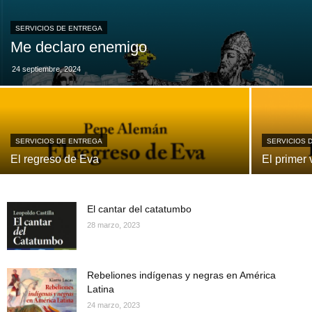
SERVICIOS DE ENTREGA
Me declaro enemigo
24 septiembre, 2024
SERVICIOS DE ENTREGA
SERVICIOS 
El regreso de Eva
El primer 
El cantar del catatumbo
28 marzo, 2023
Rebeliones indígenas y negras en América
Latina
24 marzo, 2023