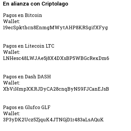
En alianza con Criptolago
Pagos en Bitcoin
Wallet:
19ecSpkthcn8EnmgMWytAHP8KRSgifXFyg
Pagos en Litecoin LTC
Wallet:
LNHesc48LWJAe5j8X4DXsBP5WBGcRexDm6
Pagos en Dash DASH
Wallet:
XbViHmpXKRJDyCA28cnqByNS9FJCanEJsB
Pagos en Glufco GLF
Wallet:
3P3yDK2Ucz5ZjquK4JTNGjD1r483aLsAQuK