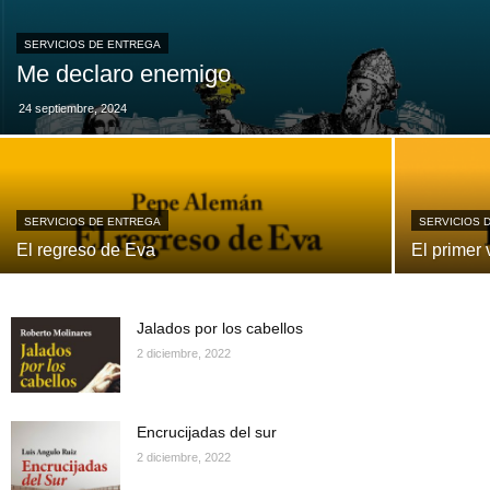
SERVICIOS DE ENTREGA
Me declaro enemigo
24 septiembre, 2024
SERVICIOS DE ENTREGA
SERVICIOS 
El regreso de Eva
El primer 
Jalados por los cabellos
2 diciembre, 2022
Encrucijadas del sur
2 diciembre, 2022