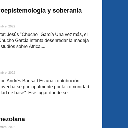
roepistemología y soberanía
mbre, 2022
or: Jesús "Chucho" García Una vez más, el
Chucho García intenta desenredar la madeja
studios sobre África....
mbre, 2022
r: Andrés Bansart Es una contribución
rovecharse principalmente por la comunidad
dad de base". Ese lugar donde se...
nezolana
mbre, 2022