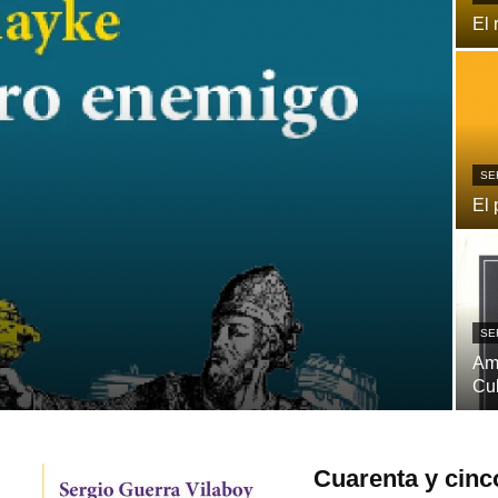
El 
SE
El 
SE
Ame
Cu
Cuarenta y cinc