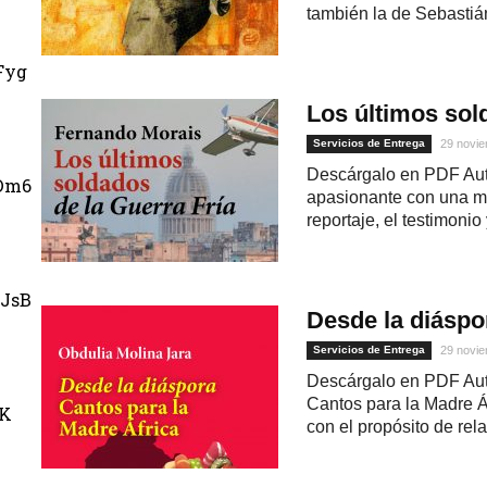
también la de Sebastián,
Fyg
Los últimos sol
Servicios de Entrega
29 novie
Descárgalo en PDF Aut
Dm6
apasionante con una ma
reportaje, el testimonio
JsB
Desde la diáspo
Servicios de Entrega
29 novie
Descárgalo en PDF Auto
Cantos para la Madre Áf
uK
con el propósito de rela