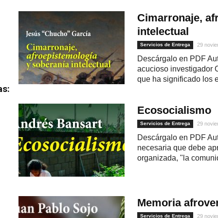
Cimarronaje, af
intelectual
Servicios de Entrega
29 novie
Descárgalo en PDF Aut
acucioso investigador 
que ha significado los e
as:
Ecosocialismo
Servicios de Entrega
29 novie
Descárgalo en PDF Auto
necesaria que debe ap
organizada, "la comuni
Memoria afrove
Servicios de Entrega
29 novie