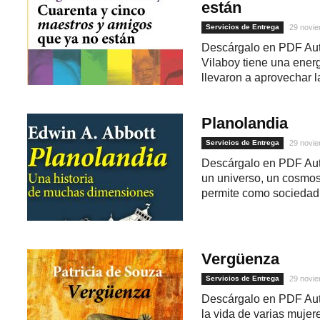
están
Servicios de Entrega
29 novie
Descárgalo en PDF Aut
Vilaboy tiene una energ
llevaron a aprovechar l
Planolandia
Servicios de Entrega
29 novie
Descárgalo en PDF Auto
1
un universo, un cosmos
permite como sociedad.
Vergüenza
Servicios de Entrega
29 novie
Descárgalo en PDF Auto
la vida de varias mujere