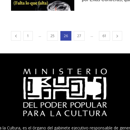
...
...
1
25
26
27
61
a la Cultura, es el órgano del gabinete ejecutivo responsable de gener