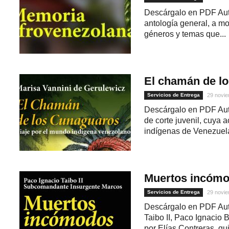
Descárgalo en PDF Auto
antología general, a mo
géneros y temas que...
El chamán de l
Servicios de Entrega
29 novie
Descárgalo en PDF Auto
de corte juvenil, cuya 
indígenas de Venezuela,
Muertos incóm
Servicios de Entrega
29 novie
Descárgalo en PDF Au
Taibo II, Paco Ignacio
por Elías Contreras, qui