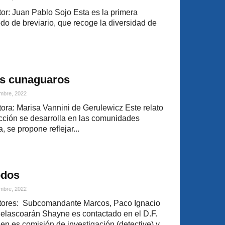
r: Juan Pablo Sojo Esta es la primera
do de breviario, que recoge la diversidad de
os cunaguaros
mbre, 2022
ra: Marisa Vannini de Gerulewicz Este relato
acción se desarrolla en las comunidades
 se propone reflejar...
odos
mbre, 2022
tores: Subcomandante Marcos, Paco Ignacio
 Belascoarán Shayne es contactado en el D.F.
en es comisión de investigación (detective) y...