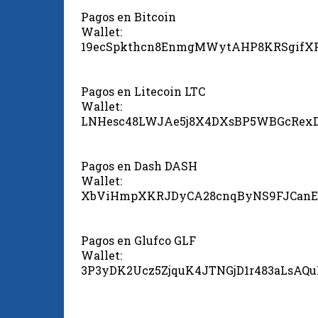
Pagos en Bitcoin
Wallet:
19ecSpkthcn8EnmgMWytAHP8KRSgifX
Pagos en Litecoin LTC
Wallet:
LNHesc48LWJAe5j8X4DXsBP5WBGcRex
Pagos en Dash DASH
Wallet:
XbViHmpXKRJDyCA28cnqByNS9FJCanE
Pagos en Glufco GLF
Wallet:
3P3yDK2Ucz5ZjquK4JTNGjD1r483aLsAQ