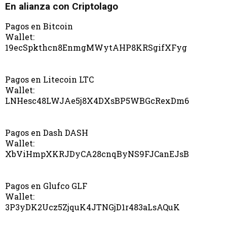
En alianza con Criptolago
Pagos en Bitcoin
Wallet:
19ecSpkthcn8EnmgMWytAHP8KRSgifXFyg
Pagos en Litecoin LTC
Wallet:
LNHesc48LWJAe5j8X4DXsBP5WBGcRexDm6
Pagos en Dash DASH
Wallet:
XbViHmpXKRJDyCA28cnqByNS9FJCanEJsB
Pagos en Glufco GLF
Wallet:
3P3yDK2Ucz5ZjquK4JTNGjD1r483aLsAQuK