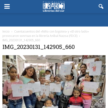
Inicio
Cuentacuentos del «Niño con bigotes» y «El otro lado»
provocaron sonrisas en la librería Aníbal Nazoa (FDCE)
IMG_20230131_142905_660
IMG_20230131_142905_660