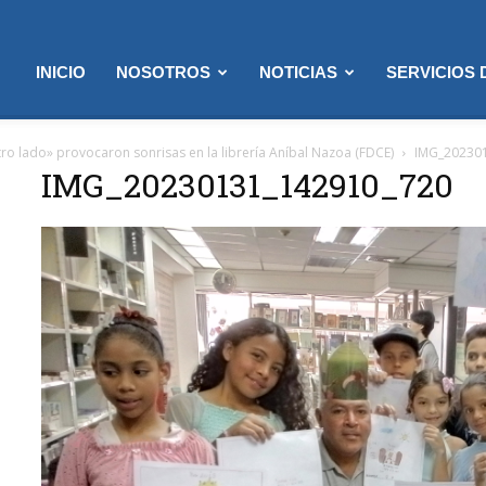
INICIO
NOSOTROS
NOTICIAS
SERVICIOS
ro lado» provocaron sonrisas en la librería Aníbal Nazoa (FDCE)
IMG_20230
IMG_20230131_142910_720