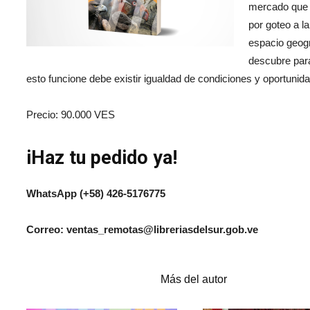
mercado que 
por goteo a la
espacio geogr
descubre para
esto funcione debe existir igualdad de condiciones y oportunid
Precio: 90.000 VES
iHaz tu pedido ya!
WhatsApp (+58) 426-5176775
Correo: ventas_remotas@libreriasdelsur.gob.ve
Artículos relacionados
Más del autor