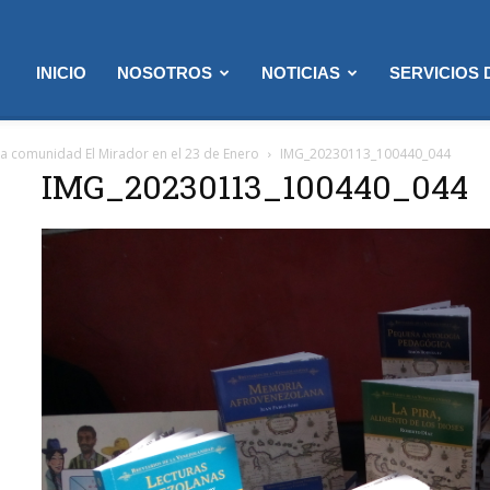
INICIO
NOSOTROS
NOTICIAS
SERVICIOS
 la comunidad El Mirador en el 23 de Enero
IMG_20230113_100440_044
IMG_20230113_100440_044