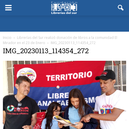
Inicio
Librerías del Sur realizó donación de libros a la comunidad El
Mirador en el 23 de Enero
IMG_20230113_114354_272
IMG_20230113_114354_272