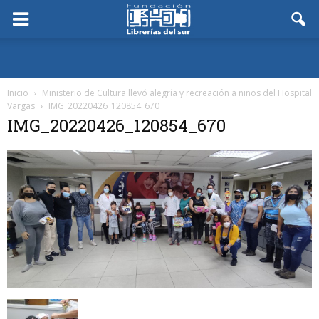
Inicio
Ministerio de Cultura llevó alegría y recreación a niños del Hospital
Vargas
IMG_20220426_120854_670
IMG_20220426_120854_670