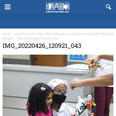
Inicio
Ministerio de Cultura llevó alegría y recreación a niños del Hospital
Vargas
IMG_20220426_120921_043
IMG_20220426_120921_043