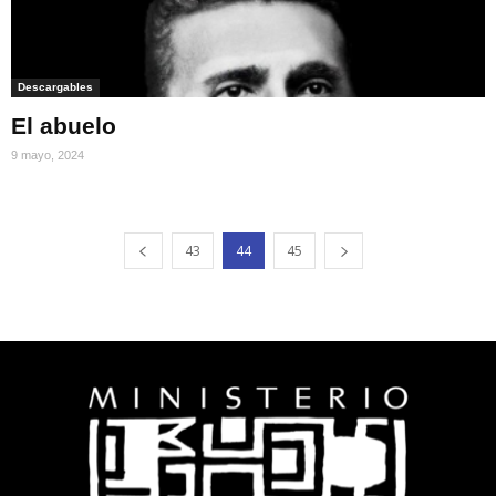
Descargables
El abuelo
9 mayo, 2024
43
44
45