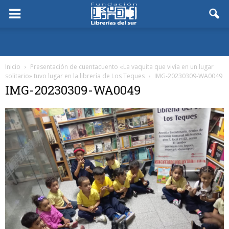
Inicio
Presentación de cuentacuento «La vaquita que vivía en un lugar
solitario» tuvo lugar en la librería de Los Teques
IMG-20230309-WA0049
IMG-20230309-WA0049