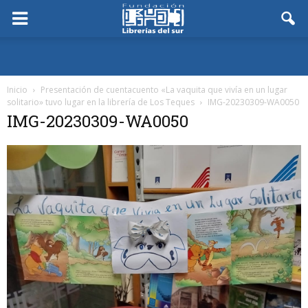
Inicio
Presentación de cuentacuento «La vaquita que vivía en un lugar
solitario» tuvo lugar en la librería de Los Teques
IMG-20230309-WA0050
IMG-20230309-WA0050