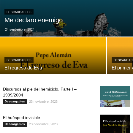
DESCARGABLES
Me declaro enemigo
24 septiembre, 2024
DESCARGABLES
DESCARGAB
El regreso de Eva
El primer 
Discursos al pie del hemiciclo. Parte I –
1999/2004
Descargables
23 noviembre, 2023
El huésped invisible
Descargables
23 noviembre, 2023