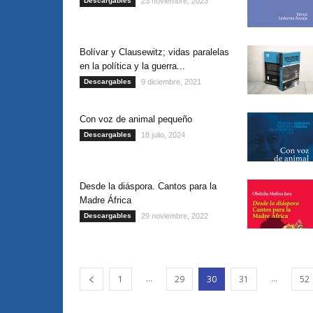
Descargables
23 noviembre, 2023
Bolívar y Clausewitz; vidas paralelas
en la política y la guerra...
Descargables
9 diciembre, 2021
Con voz de animal pequeño
Descargables
18 julio, 2024
Desde la diáspora. Cantos para la
Madre África
Descargables
29 noviembre, 2022
...
...
1
29
30
31
52