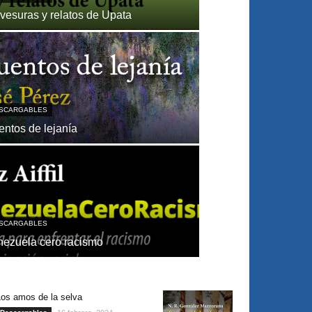
vesuras y relatos de Upata
SCARGABLES
ntos de lejanía
SCARGABLES
nezuela cero racismo
Los amos de la selva