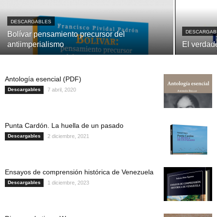
DESCARGABLES
DESCARGAB
Bolívar pensamiento precursor del
antiimperialismo
El verdad
Antología esencial (PDF)
Descargables
7 abril, 2020
Punta Cardón. La huella de un pasado
Descargables
2 diciembre, 2021
Ensayos de comprensión histórica de Venezuela
Descargables
1 diciembre, 2023